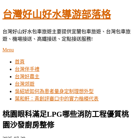
Skip
台灣好山好水導游部落格
to
content
台灣好山好水包車旅遊主要提供宜蘭包車旅遊、台灣包車旅
遊、機場接送、高鐵接送、定點接送服務!
Menu
首頁
台灣伴手禮
台灣好農主
台灣郊遊
吳紹琥如何為患者量身定制理想外型
葉和軒：青創評審口中的實力楷模代表
桃園眼科滿足LPG哪些消防工程優質桃
園沙發廚房整修