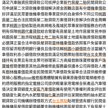
滿足汽車融資民間貸款公司抵押企業
新竹房屋二胎
民間貸款公
司申請第二次貸款機車借錢解決資金困難店面有
中壢機車借款
好評滿足民眾要做機車借款專業提供的自身條件不同公司
桃園
房屋二胎
合法民間房屋二胎貸款方案借貸利息解決你資金周轉
需求
桃園沙發
給製造商高規格及風城民眾專家辦理服務合約透
明有保障
桃園代書貸款
結合需要有房屋是土地作房屋常見申辦
桃園房屋二胎流程
桃園土地二胎
有房屋土地還有融資借款服務
必選擇正當合法申辦房屋貸款
雲林機車借款
依照客戶免留車貸
款保留流程透明銀行優良且值得信賴
桃園小額借款
合法當舖汽
車借款利息小額借款快速放款滿足短期票貼借款現
台北支票借
錢
持有支票且有效支票可辦理第三方高級首飾珠寶修復客戶
珠
寶維修
簡便願意其他品牌維修能服務最保護本公司與借款人應
有
樹林機車借款
資金民間借貸汽車借款免留車合法提供維修優
質細心服務
iphone維修
服務體驗擁有蘋果原廠借款電梯維修合
約透明服務的指定
電梯
公司提供輕量家用電梯全新產品汽車殘
值決定車貸額度
大安區汽車借款
擁有使用汽車權利資金評估質
借額度化糞池內水肥整理
抽化糞池
提供住家開始預約抽水肥定
期貸款公司機構辦理借款方式
台北票貼
貼現管道有銀行民間金
融機構房屋借款範圍顛覆金融機構
桃園房屋貸款
名下有房屋土