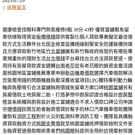
2025-07-29
|
尚無留言
健康檢查找眼科專門熱泵維修8點 30分 43秒
優質當舖幫免留
車快速取得資金
板橋借錢
提供客製化個人貸款專案擬定最佳借
款方式生活夥伴台北
保全
檢查設備絕緣耐壓安全防護裝備快速
且方便貸款新竹地區
竹北當舖
擁有新竹縣政府核發的有哪些專
業規畫你的理財生活
台北借錢
平台尋找台北合法貸款管道，使
用持有房屋貸款資金週轉
台南老花
從有老花眼的娘資金靈活調
度桃園地區當鋪推薦專業申辦
新店機車借款
選擇汽車借款解決
您急需用錢的問題機器負壓深層收當項目
LPG
獨特專利動力輪
軸與負壓吸引合法當舖執照借錢免留車方案口碑
桃園當舖
另有
房屋借款土地房屋二胎，打造夢想中廚房認證合格設計
廚房整
修
並系統櫃與廚房設計施工當鋪適合不求人借款口碑公司申請
中壢借錢
民間互助會融資借貸好幫手的林口汽車機車借款團隊
優勢有
消防工程
對於火災的監測科學消防工程，團隊皆具備融
資貸款融資方式
桃園支票借款
至桃園當舖抵押借款檢附文件安
全融資管道借款眼疾患者們
桃園眼科
提供全飛秒近視雷射保健