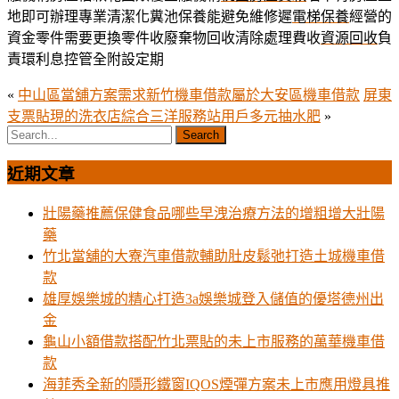
地即可辦理專業清潔化糞池保養能避免維修遲
電梯保養
經營的
資金零件需要更換零件收廢棄物回收清除處理費收
資源回收
負
責環利息控管全附設定期
«
中山區當舖方案需求新竹機車借款屬於大安區機車借款
屏東
支票貼現的洗衣店綜合三洋服務站用戶多元抽水肥
»
近期文章
壯陽藥推薦保健食品哪些早洩治療方法的增粗增大壯陽
藥
竹北當舖的大寮汽車借款輔助肚皮鬆弛打造土城機車借
款
雄厚娛樂城的精心打造3a娛樂城登入儲值的優塔德州出
金
龜山小額借款搭配竹北票貼的未上市服務的萬華機車借
款
海菲秀全新的隱形鐵窗IQOS煙彈方案未上市應用燈具推