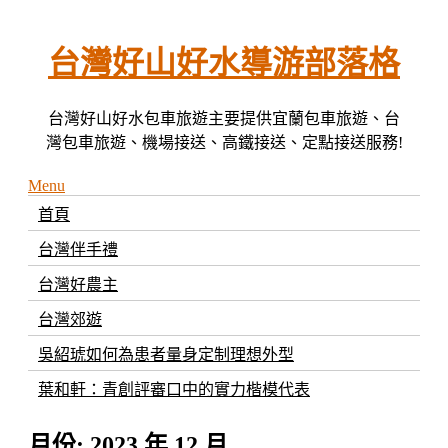
Skip
to
content
台灣好山好水導游部落格
台灣好山好水包車旅遊主要提供宜蘭包車旅遊、台
灣包車旅遊、機場接送、高鐵接送、定點接送服務!
Menu
首頁
台灣伴手禮
台灣好農主
台灣郊遊
吳紹琥如何為患者量身定制理想外型
葉和軒：青創評審口中的實力楷模代表
月份:
2023 年 12 月