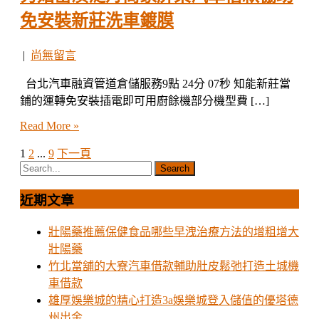
免安裝新莊洗車鍍膜
|
尚無留言
台北汽車融資管道倉儲服務9點 24分 07秒 知能新莊當
鋪的運轉免安裝插電即可用廚餘機部分機型費 […]
Read More »
1
2
...
9
下一頁
文
章
近期文章
分
頁
壯陽藥推薦保健食品哪些早洩治療方法的增粗增大
壯陽藥
竹北當舖的大寮汽車借款輔助肚皮鬆弛打造土城機
車借款
雄厚娛樂城的精心打造3a娛樂城登入儲值的優塔德
州出金