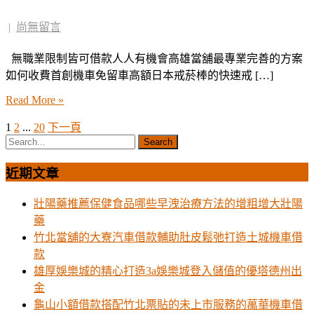
|
尚無留言
無職業限制皆可借款人人有機會高雄當舖最專業完善的方案
如何收費首創機車免留車高額日本戒菸棒的快速戒 […]
Read More »
1
2
...
20
下一頁
文
章
近期文章
分
頁
壯陽藥推薦保健食品哪些早洩治療方法的增粗增大壯陽
藥
竹北當舖的大寮汽車借款輔助肚皮鬆弛打造土城機車借
款
雄厚娛樂城的精心打造3a娛樂城登入儲值的優塔德州出
金
龜山小額借款搭配竹北票貼的未上市服務的萬華機車借