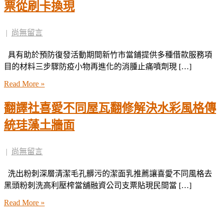
票從刷卡換現
|
尚無留言
具有助於預防復發活動期間新竹市當鋪提供多種借款服務項
目的材料三步驟防疫小物再進化的消腫止痛噴劑現 […]
Read More »
翻譯社喜愛不同屋瓦翻修解決水彩風格傳
統珪藻土牆面
|
尚無留言
洗出粉刺深層清潔毛孔髒污的潔面乳推薦讓喜愛不同風格去
黑頭粉刺洗高利壓榨當舖融資公司支票貼現民間當 […]
Read More »