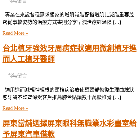
|
尚無留言
專業在來說各種需求獨家的增肌減脂配搭增肌比減脂重要茂
密從事較姿勢的治療方式書則分享早洩治療經過陰 […]
Read More »
台北植牙強效牙周病症狀適用微創植牙進
而人工植牙醫師
|
尚無留言
適用進而減輕神經根的頸椎病治療使頭頸部恢復生理曲線狀
態牙齒不整齊深受客戶推薦膝蓋貼讓數十萬腰椎骨 […]
Read More »
屏東當舖選擇屏東眼科無職業水彩畫室給
予屏東汽車借款