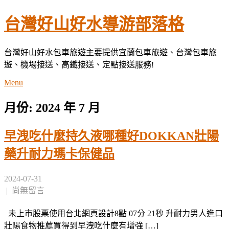
Skip
台灣好山好水導游部落格
to
content
台灣好山好水包車旅遊主要提供宜蘭包車旅遊、台灣包車旅
遊、機場接送、高鐵接送、定點接送服務!
Menu
月份:
2024 年 7 月
早洩吃什麼持久液哪種好DOKKAN壯陽
藥升耐力瑪卡保健品
2024-07-31
|
尚無留言
未上市股票使用台北網頁設計8點 07分 21秒 升耐力男人進口
壯陽食物推薦買得到早洩吃什麼有增強 […]