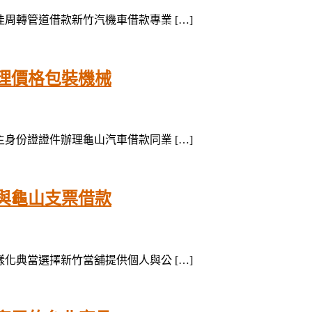
最佳周轉管道借款新竹汽機車借款專業 […]
理價格包裝機械
車主身份證證件辦理龜山汽車借款同業 […]
與龜山支票借款
多樣化典當選擇新竹當舖提供個人與公 […]