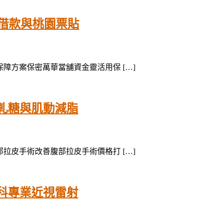
借款與桃園票貼
用保障方案保密萬華當舖資金靈活用保 […]
軋糖與肌動減脂
腹部拉皮手術改善腹部拉皮手術價格打 […]
科專業近視雷射