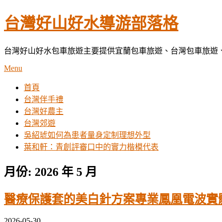
Skip
台灣好山好水導游部落格
to
content
台灣好山好水包車旅遊主要提供宜蘭包車旅遊、台灣包車旅遊
Menu
首頁
台灣伴手禮
台灣好農主
台灣郊遊
吳紹琥如何為患者量身定制理想外型
葉和軒：青創評審口中的實力楷模代表
月份:
2026 年 5 月
醫療保護套的美白針方案專業鳳凰電波實
2026-05-30