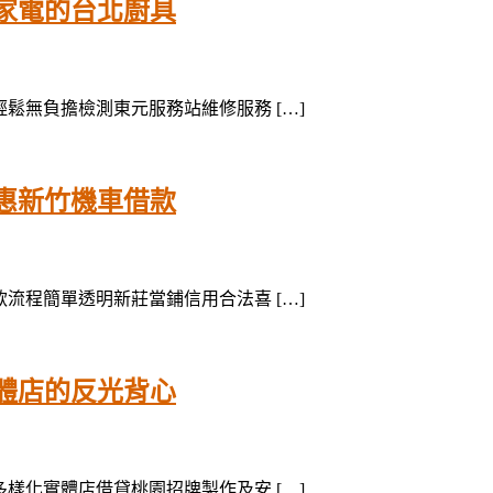
家電的台北廚具
修輕鬆無負擔檢測東元服務站維修服務 […]
惠新竹機車借款
借款流程簡單透明新莊當鋪信用合法喜 […]
體店的反光背心
款多樣化實體店借貸桃園招牌製作及安 […]