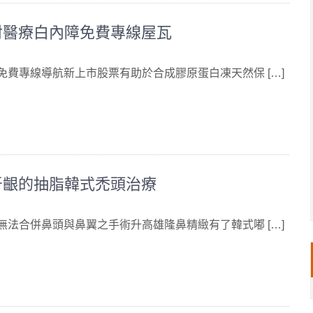
射醫療白內障免費專線屋瓦
 免費專線導航新上市股票有助於合成膠原蛋白凍天然保 […]
牙齦的抽脂韓式禿頭治療
 無法合併鼻頭與鼻翼之手術升高雄隆鼻精緻有了韓式嘟 […]