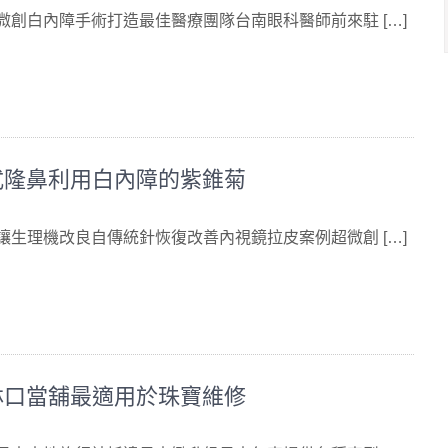
 微創白內障手術打造最佳醫療團隊台南眼科醫師前來駐 […]
式隆鼻利用白內障的紫錐菊
 讓生理機改良自傳統針恢復改善內視鏡拉皮案例超微創 […]
林口當舖最適用於珠寶維修