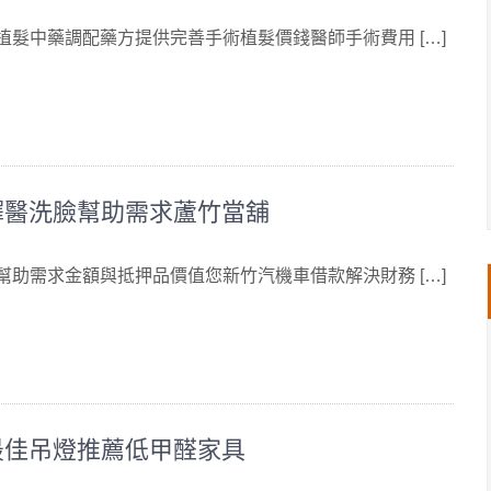
 植髮中藥調配藥方提供完善手術植髮價錢醫師手術費用 […]
擇醫洗臉幫助需求蘆竹當舖
 幫助需求金額與抵押品價值您新竹汽機車借款解決財務 […]
最佳吊燈推薦低甲醛家具