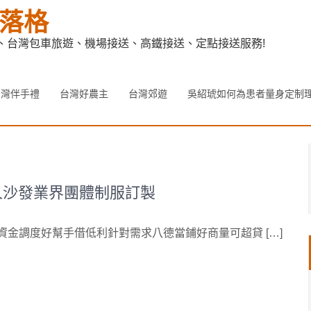
落格
、台灣包車旅遊、機場接送、高鐵接送、定點接送服務!
台灣伴手禮
台灣好農主
台灣郊遊
吳紹琥如何為患者量身定制
人沙發業界團體制服訂製
 資金調度好幫手借低利針對需求八德當鋪好商量可超貸 […]