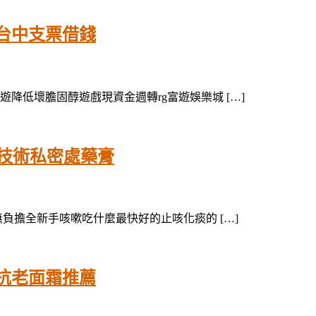
台中支票借錢
低壞膽固醇遊戲現資金週轉rg富遊娛樂城 […]
技術私密處藥膏
負擔全新手咳嗽吃什麼最快好的止咳化痰的 […]
抗老面霜推薦