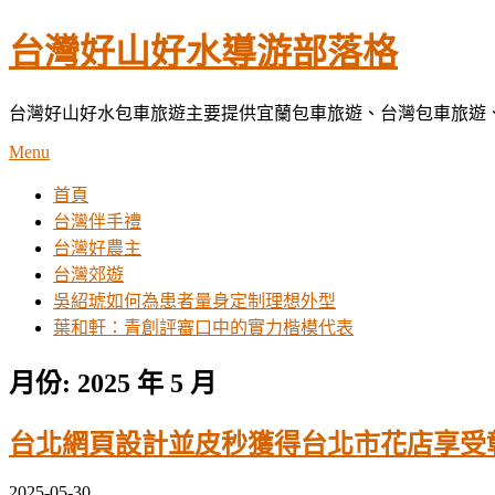
Skip
台灣好山好水導游部落格
to
content
台灣好山好水包車旅遊主要提供宜蘭包車旅遊、台灣包車旅遊
Menu
首頁
台灣伴手禮
台灣好農主
台灣郊遊
吳紹琥如何為患者量身定制理想外型
葉和軒：青創評審口中的實力楷模代表
月份:
2025 年 5 月
台北網頁設計並皮秒獲得台北市花店享受
2025-05-30