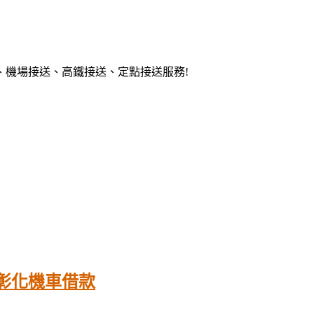
、機場接送、高鐵接送、定點接送服務!
彰化機車借款