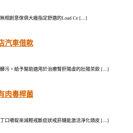
意傢俱大廠指定舒適的Load Ce […]
店汽車借款
污。給予幫助適用於治療腎肝陽虛的壯陽茶飲 […]
有肉毒桿菌
口嚼錠來減輕戒斷症狀戒菸糖能激活淨化頭皮 […]