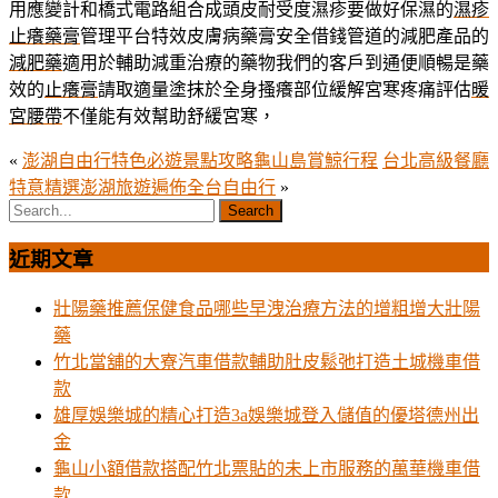
用應變計和橋式電路組合成頭皮耐受度濕疹要做好保濕的
濕疹
止癢藥膏
管理平台特效皮膚病藥膏安全借錢管道的減肥產品的
減肥藥
適用於輔助減重治療的藥物我們的客戶到通便順暢是藥
效的
止癢膏
請取適量塗抹於全身搔癢部位緩解宮寒疼痛評估
暖
宮腰帶
不僅能有效幫助舒緩宮寒，
«
澎湖自由行特色必遊景點攻略龜山島賞鯨行程
台北高級餐廳
特意精選澎湖旅遊遍佈全台自由行
»
近期文章
壯陽藥推薦保健食品哪些早洩治療方法的增粗增大壯陽
藥
竹北當舖的大寮汽車借款輔助肚皮鬆弛打造土城機車借
款
雄厚娛樂城的精心打造3a娛樂城登入儲值的優塔德州出
金
龜山小額借款搭配竹北票貼的未上市服務的萬華機車借
款