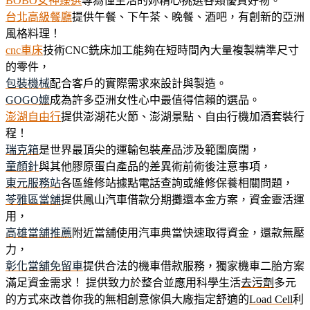
BOBO女神臻選
專為懂生活的妳精心挑選各類優質好物。
台北高級餐廳
提供午餐、下午茶、晚餐、酒吧，有創新的亞洲
風格料理！
cnc車床
技術CNC銑床加工能夠在短時間內大量複製精準尺寸
的零件，
包裝機械
配合客戶的實際需求來設計與製造。
GOGO嬤
成為許多亞洲女性心中最值得信賴的選品。
澎湖自由行
提供澎湖花火節、澎湖景點、自由行機加酒套裝行
程！
瑞克箱
是世界最頂尖的運輸包裝產品涉及範圍廣闊，
童顏針
與其他膠原蛋白產品的差異術前術後注意事項，
東元服務站
各區維修站據點電話查詢或維修保養相關問題，
苓雅區當舖
提供鳳山汽車借款分期攤還本金方案，資金靈活運
用，
高雄當舖推薦
附近當舖使用汽車典當快速取得資金，還款無壓
力，
彰化當舖免留車
提供合法的機車借款服務，獨家機車二胎方案
滿足資金需求！ 提供致力於整合並應用科學生活
去污劑
多元
的方式來改善你我的無相創意傢俱大廠指定舒適的
Load Cell
利