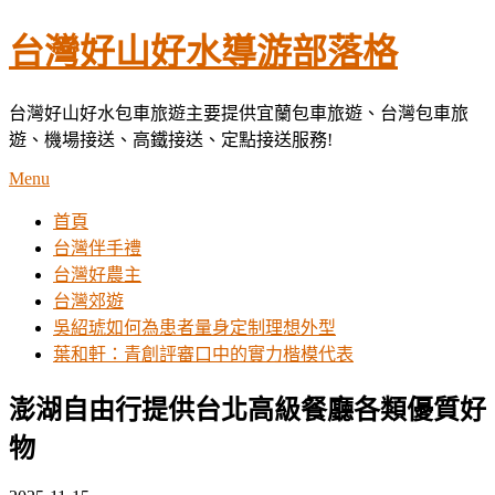
Skip
台灣好山好水導游部落格
to
content
台灣好山好水包車旅遊主要提供宜蘭包車旅遊、台灣包車旅
遊、機場接送、高鐵接送、定點接送服務!
Menu
首頁
台灣伴手禮
台灣好農主
台灣郊遊
吳紹琥如何為患者量身定制理想外型
葉和軒：青創評審口中的實力楷模代表
澎湖自由行提供台北高級餐廳各類優質好
物