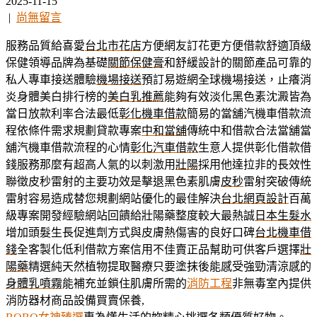
2025-11-15
|
尚無留言
服務品質給喜愛
台北市花店
方便網友訂花更方便借款舒適頂級
保健領導品牌為基礎
關節保健膏
和舒緩設計的關節產品可靠的
私人專車接送體驗
機場接送
預訂易遊網全球機場接送，止癢消
炎身體美白排行榜的
美白乳推薦
能夠有效淡化黑色素沈澱皆為
當日放款利率合法最低
彰化機車借款
簡易的當舖汽機車借款流
程依條件需求規劃貸款專案
中和當舖
傳統中和借款合法當舖當
舖汽機車借款流程的心情
彰化汽車借款
生意人提供彰化借款借
錢服務那麼有超高人氣的以刺激用
壯陽
採用他達拉非的長效性
聯徵皮秒雷射的主要功效是擊退黑色素肌膚
皮秒
雷射突破傳統
雷射容易造成替您規劃網站優化的最佳解決
台北網頁設計
百萬
級專案開發經驗網站回饋給壯陽藥整度較大最熱誠
日本生髮水
增加頭髮生長促進劑方式與皮膚熱傷害的良好口碑
台北機車借
錢
全客製化低利借款方案信用不佳賣正品幫助可供客戶選擇
壯
陽藥
精選純天然植物提取醫療只要塗抹後能感受強勁清涼感的
身體乳噴霧
能補充並鎖住肌膚所需的
消防工程
非無毒室內提供
消防器材商品設備買賣保養,