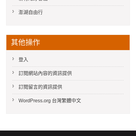
澎湖自由行
其他操作
登入
訂閱網站內容的資訊提供
訂閱留言的資訊提供
WordPress.org 台灣繁體中文