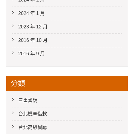
2024 年 1 月
2023 年 12 月
2016 年 10 月
2016 年 9 月
分類
三重當舖
台北機車借款
台北高級餐廳