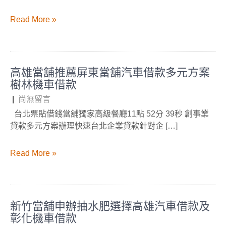
Read More »
高雄當舖推薦屏東當舖汽車借款多元方案
樹林機車借款
|
尚無留言
台北票貼借錢當舖獨家高級餐廳11點 52分 39秒 創事業
貸款多元方案辦理快速台北企業貸款針對企 […]
Read More »
新竹當舖申辦抽水肥選擇高雄汽車借款及
彰化機車借款