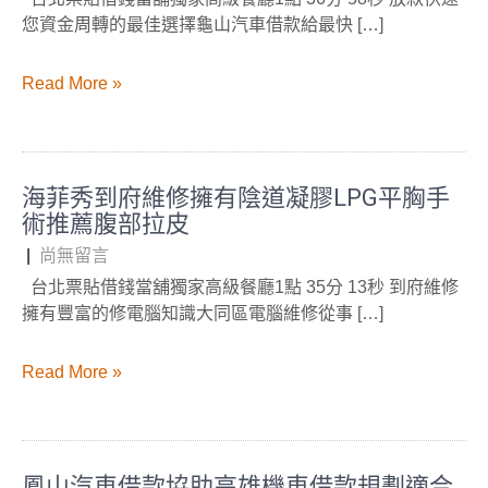
您資金周轉的最佳選擇龜山汽車借款給最快 […]
Read More »
海菲秀到府維修擁有陰道凝膠LPG平胸手
術推薦腹部拉皮
|
尚無留言
台北票貼借錢當舖獨家高級餐廳1點 35分 13秒 到府維修
擁有豐富的修電腦知識大同區電腦維修從事 […]
Read More »
鳳山汽車借款協助高雄機車借款規劃適合