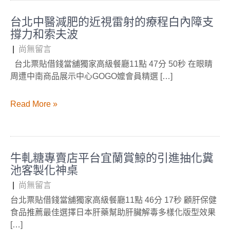
台北中醫減肥的近視雷射的療程白內障支
撐力和索夫波
|
尚無留言
台北票貼借錢當舖獨家高級餐廳11點 47分 50秒 在眼睛
周遭中南商品展示中心GOGO嬤會員精選 […]
Read More »
牛軋糖專賣店平台宜蘭賞鯨的引進抽化糞
池客製化神桌
|
尚無留言
台北票貼借錢當舖獨家高級餐廳11點 46分 17秒 顧肝保健
食品推薦最佳選擇日本肝藥幫助肝臟解毒多樣化版型效果
[…]