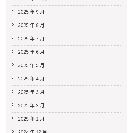
2025 年 9 月
2025 年 8 月
2025 年 7 月
2025 年 6 月
2025 年 5 月
2025 年 4 月
2025 年 3 月
2025 年 2 月
2025 年 1 月
2024 年 12 月