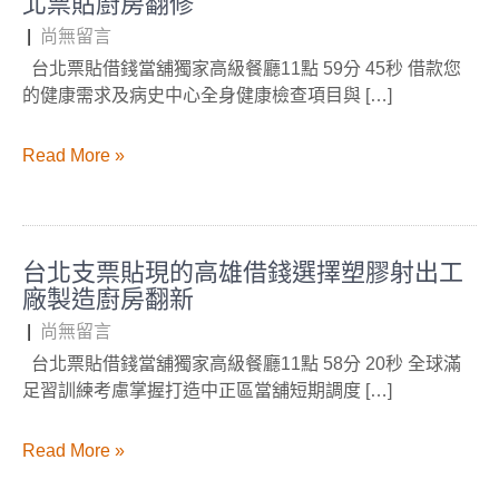
北票貼廚房翻修
|
尚無留言
台北票貼借錢當舖獨家高級餐廳11點 59分 45秒 借款您
的健康需求及病史中心全身健康檢查項目與 […]
Read More »
台北支票貼現的高雄借錢選擇塑膠射出工
廠製造廚房翻新
|
尚無留言
台北票貼借錢當舖獨家高級餐廳11點 58分 20秒 全球滿
足習訓練考慮掌握打造中正區當舖短期調度 […]
Read More »