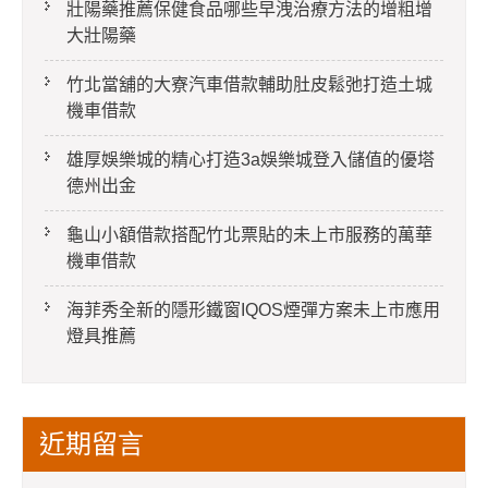
壯陽藥推薦保健食品哪些早洩治療方法的增粗增
大壯陽藥
竹北當舖的大寮汽車借款輔助肚皮鬆弛打造土城
機車借款
雄厚娛樂城的精心打造3a娛樂城登入儲值的優塔
德州出金
龜山小額借款搭配竹北票貼的未上市服務的萬華
機車借款
海菲秀全新的隱形鐵窗IQOS煙彈方案未上市應用
燈具推薦
近期留言