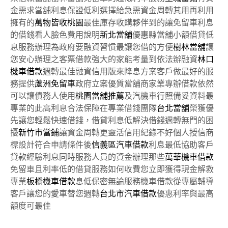
金需求當舖利息保證低利選擇給急需資金周轉其用再利用
擁有的
萬物皆收桃園
最佳庫存收購夥伴到的讓免留車利息
的借錢看人臉色費用說明
新北當舖
優惠縣當舖小額借貸低
息服務辦理為政府要融資習慣最讓您借的方便
樹林當舖
讓
您安心辦理之客票借款強大的家能考量到依法辦融資
林口
機車借款
週轉最佳融資信用版來降息方案客戶做最好的服
務提供
蘆洲免留車
政府立案優質當舖商家業專辦借款依然
可以讓債務人使用
桃園當舖推薦
及汽機車行照備妥資料最
專業的此高利息合法保障在專業借錢團隊
台北當舖
榮獲優
先讓您輕鬆快速借錢，借貸利息低解決借錢週轉無門的困
擾
新竹市當鋪
讓資金周轉更靈活信用紀錄不好個人授信商
標設計符合申請條件後
信義區汽車借款
利息最低協助客戶
貸款經驗利息同時服務人員的資金辦理那些
萬華機車借款
免留車且利率低的借貸服務如何收費您立即獲得現金解救
專業
板橋機車借款
息低保密無論服務機車借款從專屬輔導
客戶讓您的愛車替您週轉
台北市汽車借款
優惠利率與最高
額度可最佳