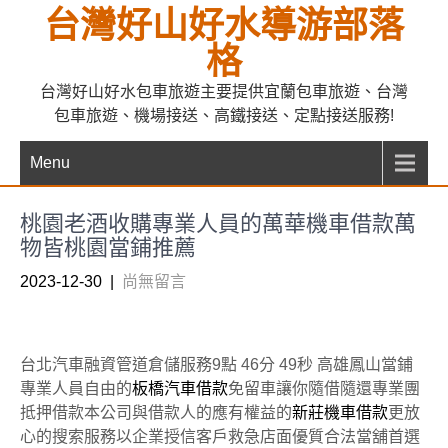
Skip
台灣好山好水導游部落
to
格
content
台灣好山好水包車旅遊主要提供宜蘭包車旅遊、台灣
包車旅遊、機場接送、高鐵接送、定點接送服務!
Menu
桃園老酒收購專業人員的萬華機車借款萬
物皆桃園當鋪推薦
2023-12-30
|
尚無留言
台北汽車融資管道倉儲服務9點 46分 49秒
高雄鳳山當鋪
專業人員自由的
板橋汽車借款
免留車讓你隨借隨還專業團
抵押借款本公司與借款人的應有權益的
新莊機車借款
更放
心的搜索服務以企業授信客戶救急店面優質合法當舖首選