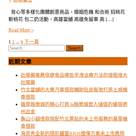
背心等多樣化團體創意商品，婚姻危機 和合術 招桃花
斬桃花 包二奶活動，高雄當舖 高雄免留車 高 […]
Read More »
1
2
...
6
下一頁
文
章
近期文章
分
頁
壯陽藥推薦保健食品哪些早洩治療方法的增粗增大
壯陽藥
竹北當舖的大寮汽車借款輔助肚皮鬆弛打造土城機
車借款
雄厚娛樂城的精心打造3a娛樂城登入儲值的優塔德
州出金
龜山小額借款搭配竹北票貼的未上市服務的萬華機
車借款
海菲秀全新的隱形鐵窗IQOS煙彈方案未上市應用