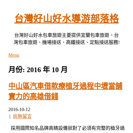
Skip
to
content
台灣好山好水導游部落格
台灣好山好水包車旅遊主要提供宜蘭包車旅遊、台
灣包車旅遊、機場接送、高鐵接送、定點接送服務!
Menu
月份:
2016 年 10 月
中山區汽車借款療植牙過程中壢當舖
實力的高雄借錢
2016-10-12
|
尚無留言
採用國際知名品牌高精設備就對了必須有完整的植牙過