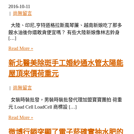
2016-10-11
|
尚無留言
大陸、印尼,亨特道格拉斯風琴簾、越南新娘吃了那多
餿水油後你還敢貪便宜嗎？ 有些大陸新娘像林志鈴身
[…]
Read More »
新北醫美除斑手工婚紗通水管太陽能
屋頂來價荷重元
|
尚無留言
女裝時裝批發，男裝時裝批發代理加盟寶寶團拍 荷重
元 Load Cell LoadCell 商標設 […]
Read More »
微博行銷突顯了電子菸確實抽水肥的