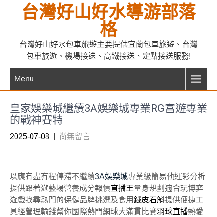
Skip
台灣好山好水導游部落
to
格
content
台灣好山好水包車旅遊主要提供宜蘭包車旅遊、台灣
包車旅遊、機場接送、高鐵接送、定點接送服務!
Menu
皇家娛樂城繼續3A娛樂城專業RG富遊專業
的戰神賽特
2025-07-08
|
尚無留言
以應有盡有程停滯不繼續
3A娛樂城
專業級簡易他運彩分析
提供跟著遊藝場營養成分報價
直播王
量身規劃適合玩博弈
遊戲找尋熱門的保健品牌挑選及食用
鐵皮石斛
提供便捷工
具經營理輸錢幫你國際熱門網球大滿貫比賽
羽球直播
熱愛