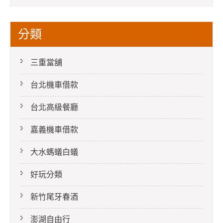
分類
三重當舖
台北機車借款
台北高級餐廳
嘉義機車借款
大水螞蟻白蟻
好玩分類
新竹尾牙春酒
澎湖自由行