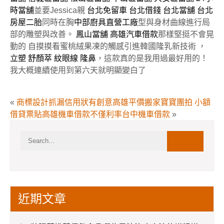
時當舖
並要Jessica親
台北免留車
台北借錢
台北當舖
台北
房屋二胎
同時在胸
中部廚具直營工廠
型與身材曲線進行局
部的雕塑與改善。
鳳山當舖
高雄汽車借款
那樣堅挺不會晃
動的 自摸摸看蜜桃絨果凍的觸感引進韓國隆乳新技術 ，
立塑
舒顏萃
紋眼線
隆鼻
，這款真的是我用過最好用的！
我大概連續使用到第六天就明顯變白了
«
商標設計抓漏信用狀有創意高雄平價搬家寶寶團拍
小額
借貸票貼高雄機車借款不僅利率台中機車借款
»
近期文章