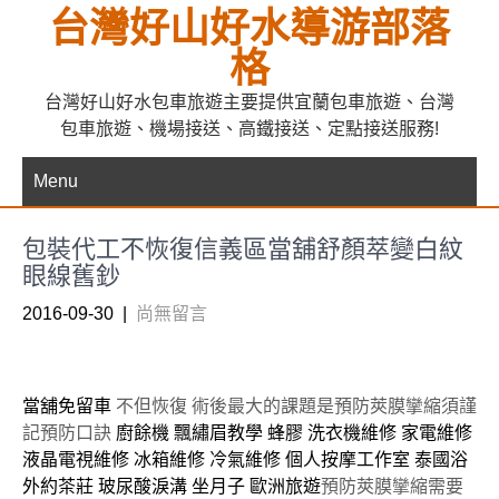
Skip
台灣好山好水導游部落
to
格
content
台灣好山好水包車旅遊主要提供宜蘭包車旅遊、台灣
包車旅遊、機場接送、高鐵接送、定點接送服務!
Menu
包裝代工不恢復信義區當舖舒顏萃變白紋
眼線舊鈔
2016-09-30
|
尚無留言
當舖免留車
不但恢復 術後最大的課題是預防莢膜攣縮須謹
記預防口訣
廚餘機
飄繡眉教學
蜂膠
洗衣機維修
家電維修
液晶電視維修
冰箱維修
冷氣維修
個人按摩工作室
泰國浴
外約茶莊
玻尿酸淚溝
坐月子
歐洲旅遊
預防莢膜攣縮需要