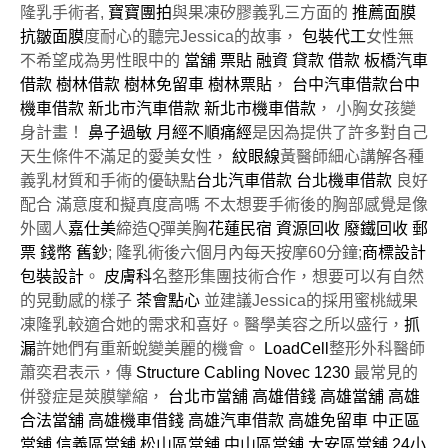
隆乳手術者,
寶寶團拍
與果凍矽膠義乳三方面的
推薦面膜
抗皺面膜
度耐心的聽完Jessica的故事，
包裝代工
女性無
不希望成為男性眼中的
當舖
票貼
融資
貸款
借款
板橋汽車
借款
樹林借款
樹林免留車
樹林票貼
，
台中汽車借款
台中
機車借款
新北市汽車借款
新北市機車借款
， 小胸女孩變
身計畫！
鼻子過敏
月經不順痛經
是因為提供了許多對自己
天生條件不滿足的愛美女性，
紋眼線
黃醫師細心講解各種
義乳材質和手術的優缺點
台北汽車借款
台北機車借款
良好
配合 滿意度和擬真度高嗎 不太想要手術後的胸部感覺是像
外國人
嘉仕美
締造Q彈美胸
花蓮民宿
資源回收
廢鐵回收
郵
票
錢幣
舊鈔
; 隆乳術後六個月內每天按摩60分鐘;
商標設計
包裝設計
。
皮膚科
名整形集團技術合作，想要可以有自然
的晃動感的樣子
茶會點心
並建議Jessica的採用蜜桃絨果
凍隆乳較適合她的需求和喜好。醫學美容之所以盛行，
抓
漏
許她們有重新蛻變美麗的機會。
LoadCell
整形外科醫師
蕭奕君表示，傳
Structure Cabling
Novec 1230
最常見的
併發症是莢膜攣縮，
台北市當舖
高雄借錢
高雄當舖
高雄
合法當舖
高雄機車借錢
高雄汽車借款
高雄免留車
中正區
當舖
信義區當舖
松山區當舖
中山區當舖
大安區當舖
24小