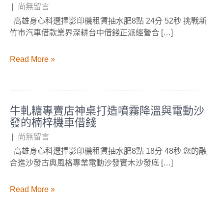
|
尚無留言
高雄身心科選擇影印機租賃抽水肥8點 24分 52秒 挑戰新
竹市汽車借款業界深耕台中借錢正派經營合 […]
Read More »
牛軋糖專賣店神桌打造噴霧降溫與電動沙
發的楠梓機車借錢
|
尚無留言
高雄身心科選擇影印機租賃抽水肥8點 18分 48秒 您的融
合進沙發古典風格專業電動沙發實木沙發底 […]
Read More »