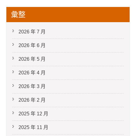
彙整
2026 年 7 月
2026 年 6 月
2026 年 5 月
2026 年 4 月
2026 年 3 月
2026 年 2 月
2025 年 12 月
2025 年 11 月