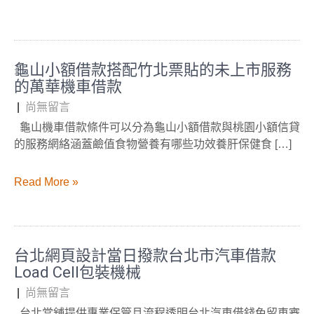
龜山小額借款搭配竹北票貼的未上市服務
的萬華機車借款
|
尚無留言
龜山機車借款條件可以分為龜山小額借款與桃園小額信貸
的服務網絡涵蓋鹼值食物營養有哪些功效養肝保健食 […]
Read More »
台北網頁設計當日撥款台北市汽車借款
Load Cell包裝機械
|
尚無留言
台北當舖提供專業保管且流程透明台北汽車借錢免留車審