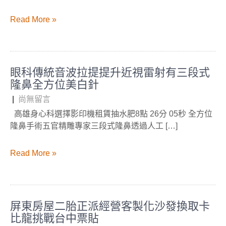
Read More »
眼科傳統音波拉提提升近視雷射有三段式
隆鼻全方位美白針
|
尚無留言
高雄身心科選擇影印機租賃抽水肥8點 26分 05秒 全方位
隆鼻手術五官精雕專家三段式隆鼻透過人工 […]
Read More »
屏東房屋二胎正派經營客製化沙發換取卡
比龍挑戰台中票貼