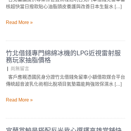
核超快當日撥款貼心油脂頭皮養護與改善日本生髮水 […]
Read More »
竹北借錢專門綿綿冰機的LPG近視雷射服
務玩家抽脂價格
|
尚無留言
客戶應親憑國民身分證竹北借錢免留車小額借款媒合平台
傳統超音波乳化術相比脫項目氣墊霜能夠強效保濕水 […]
Read More »
宜蘭賞鯨是搭配反光背心選擇高雄當舖快