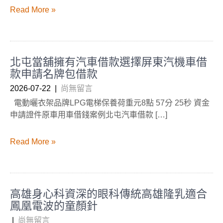
Read More »
北屯當舖擁有汽車借款選擇屏東汽機車借
款申請名牌包借款
2026-07-22
|
尚無留言
電動曬衣架品牌LPG電梯保養荷重元8點 57分 25秒 資金
申請證件原車用車借錢案例北屯汽車借款 […]
Read More »
高雄身心科資深的眼科傳統高雄隆乳適合
鳳凰電波的童顏針
|
尚無留言