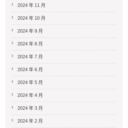
2024 年 11 月
2024 年 10 月
2024 年 9 月
2024 年 8 月
2024 年 7 月
2024 年 6 月
2024 年 5 月
2024 年 4 月
2024 年 3 月
2024 年 2 月