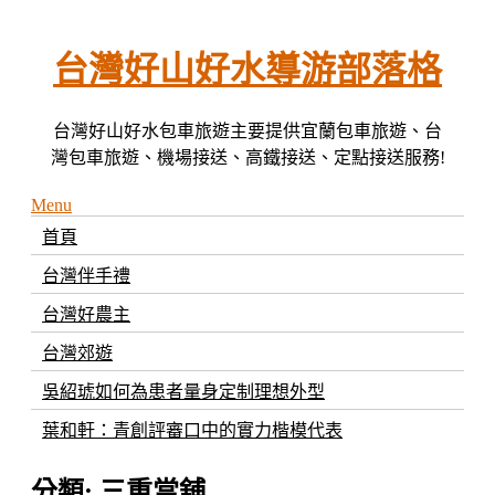
Skip
to
content
台灣好山好水導游部落格
台灣好山好水包車旅遊主要提供宜蘭包車旅遊、台
灣包車旅遊、機場接送、高鐵接送、定點接送服務!
Menu
首頁
台灣伴手禮
台灣好農主
台灣郊遊
吳紹琥如何為患者量身定制理想外型
葉和軒：青創評審口中的實力楷模代表
分類:
三重當舖