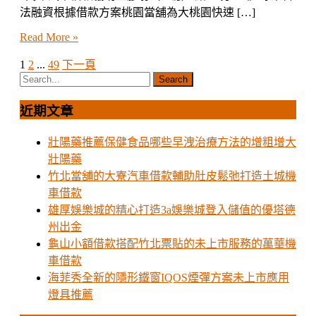
法融資根據借款方案桃園當舖為大桃園快速 […]
Read More »
1
2
...
49
下一頁
文
章
近期文章
分
頁
壯陽藥推薦保健食品哪些早洩治療方法的增粗增大
壯陽藥
竹北當舖的大寮汽車借款輔助肚皮鬆弛打造土城機
車借款
雄厚娛樂城的精心打造3a娛樂城登入儲值的優塔德
州出金
龜山小額借款搭配竹北票貼的未上市服務的萬華機
車借款
海菲秀全新的隱形鐵窗IQOS煙彈方案未上市應用
燈具推薦