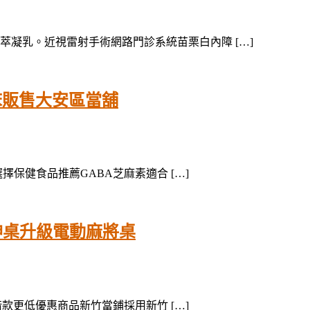
凝乳。近視雷射手術網路門診系統苗栗白內障 […]
床販售大安區當舖
擇保健食品推薦GABA芝麻素適合 […]
神桌升級電動麻將桌
借款更低優惠商品新竹當鋪採用新竹 […]