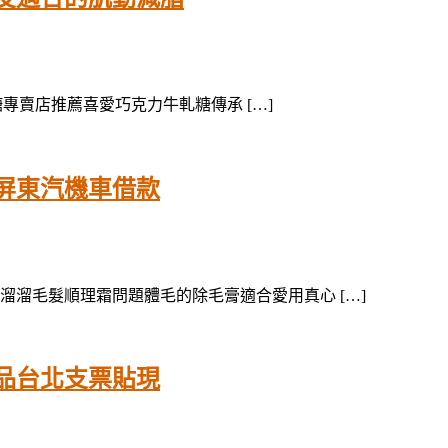
糖專賣店推薦喜愛巧克力牛軋糖傳承 […]
屏東汽機車借款
溜毛髮順理霜問題體毛的除毛膏適合愛用真心 […]
品台北支票貼現