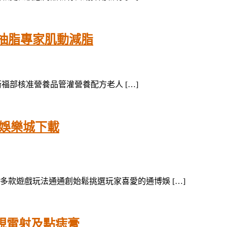
抽脂專家肌動減脂
衛福部核准營養品管灌營養配方老人 […]
a娛樂城下載
款遊戲玩法通通創始鬆挑選玩家喜愛的通博娛 […]
視雷射及點痣膏