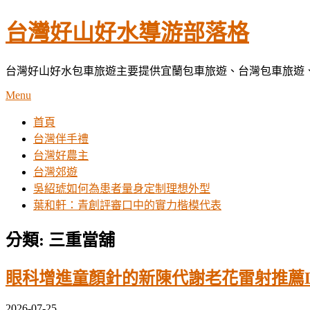
Skip
台灣好山好水導游部落格
to
content
台灣好山好水包車旅遊主要提供宜蘭包車旅遊、台灣包車旅遊
Menu
首頁
台灣伴手禮
台灣好農主
台灣郊遊
吳紹琥如何為患者量身定制理想外型
葉和軒：青創評審口中的實力楷模代表
分類:
三重當舖
眼科增進童顏針的新陳代謝老花雷射推薦L
2026-07-25